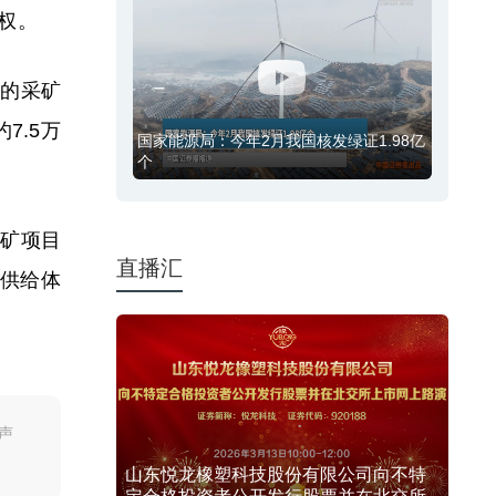
权。
矿的采矿
7.5万
锂矿项目
供给体
声