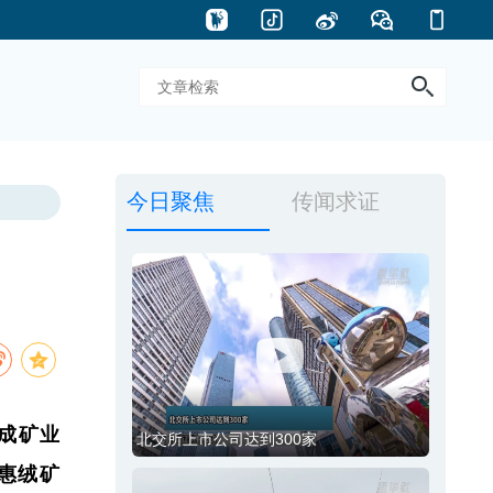
启成矿业
惠绒矿